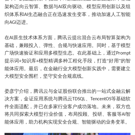
架构迈向云智算、数据与
双向驱动、模型应用创新以及组
AI
织体系和
生态融合正在迅速发生变革，推动加速人工智能
AI
向
迈进。
AGI
在
原生技术体系方面，腾讯云提出混合云布局智算架构为
AI
基础，兼顾投入、弹性、合规与快速应用。同时，基于模型
广场快速验证和应用多模型生态。在此基础上，通过
Prompt
提示词
知识库
模型精调多种工程化手段，打造“好用”的智
+
+
能体应用。最后，在金融行业大模型创新实践中，需要建立
大模型安全围栏，坚守安全合规底线。
娄彦宁介绍，腾讯云与金证股份联合推出的一站式金融云解
决方案，金证应用系统与腾讯云
、
等基础软
TDSQL
TencentOS
件全面适配，并已在多家行业客户成功落地。未来，双方也
将共同探索大模型行业价值，布局投顾、投研、客服等
智
AI
能体应用，助力机构实现安全合规、智能驱动的业务变革。