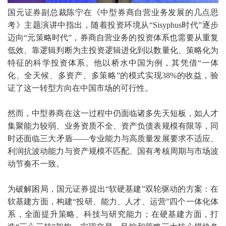
国元证券副总裁陈宁在《中型券商自营业务发展的几点思
考》主题演讲中指出，随着投资环境从
“Sisyphus
时代
”
逐步
迈向
“
元策略时代
”
，券商自营业务的投资体系也需要从重复
低效、靠逻辑判断为主投资逻辑进化到以数量化、策略化为
特征的科学投资体系。他以桥水中国为例，其凭借
“
一体
化、全天候、多资产、多策略
”
的模式实现
38%
的收益，验
证了这一转型方向在中国市场的可行性。
然而，中型券商在这一过程中仍面临诸多先天短板，如人才
集聚能力较弱、业务资质不全、资产负债表规模有限等，同
时还面临三大矛盾
——
专业能力与高质量发展要求不适应、
利润抗波动能力与资产规模不匹配、国有考核周期与市场波
动节奏不一致。
为破解困局，国元证券提出
“
软硬基建
”
双轮驱动的方案：在
软基建方面，构建
“
投研、能力、人才、运营
”
四个一体化体
系，全面提升策略、科技与研究能力；在硬基建方面，打