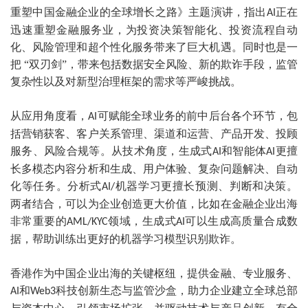
重塑中国金融企业的全球增长之路》主题演讲，指出
正在
AI
迅速重塑金融服务业，为投资决策智能化、投资流程自动
化、风险管理和超个性化服务带来了巨大机遇。同时也是一
把 “双刃剑”，带来包括数据安全风险、新的欺诈手段，监管
复杂性以及对新型治理框架的需求等严峻挑战。
从应用角度看，
可赋能全球业务的前中后台各个环节，包
AI
括营销获客、客户关系管理、渠道和运营、产品开发、投顾
服务、风险合规等。从技术角度，生成式
和智能体
更擅
AI
AI
长多模态内容分析和生成、用户体验、复杂问题解决、自动
化等任务。分析式
机器学习更擅长预测、判断和决策。
AI/
两者结合，可以为企业创造更大价值，比如在金融企业出海
非常重要的
领域，生成式
可以生成高质量合成数
AML/KYC
AI
据，帮助训练出更好的机器学习模型识别欺诈。
香港作为中国企业出海的关键枢纽，提供金融、专业服务、
和
科技创新生态与监管沙盒，助力企业建立全球总部
AI
Web3