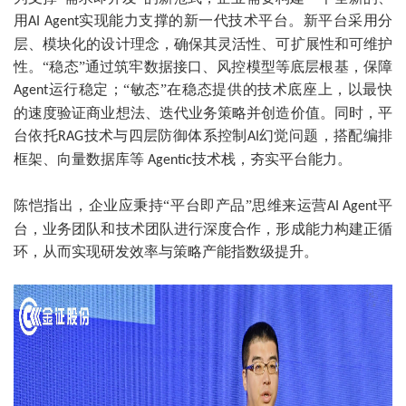
用
实现能力支撑的新一代技术平台。新平台采用分
AI Agent
层、模块化的设计理念，确保其灵活性、可扩展性和可维护
性。“稳态”通过筑牢数据接口、风控模型等底层根基，保障
运行稳定；“敏态”在稳态提供的技术底座上，以最快
Agent
的速度验证商业想法、迭代业务策略并创造价值。同时，平
台依托
技术与四层防御体系控制
幻觉问题，搭配编排
RAG
AI
框架、向量数据库等
技术栈，夯实平台能力。
Agentic
陈恺指出，企业应秉持“平台即产品”思维来运营
平
AI Agent
台，业务团队和技术团队进行深度合作，形成能力构建正循
环，从而实现研发效率与策略产能指数级提升。