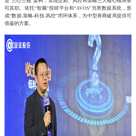
造
“
三心三核
”
架构，实现交易、风控和策略三大核心模块各
司其职。依托
“
智脑
”
投研平台和
“AVOS”
另类数据系统，形
成
“
数据
-
策略
-
科技
-
风控
”
闭环体系，为中型券商破局提供可
借鉴的方案。