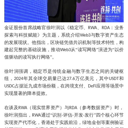
金证股份首席战略官徐叶润以《稳定币、
、
：业务
RWA
RDA
探索与科技赋能》为主题，系统介绍
与数字资产生态
Web3
的发展现状。他指出，区块链凭借共识机制等技术特性，构
建起完整的基础设施，推动
从“读写网络”演进为“以价
Web3
值驱动的读写执行网络”。
徐叶润强调，稳定币是传统金融与数字生态之间的关键枢
纽，
年其全球交易量已达
万亿美元，其中
和
2024
27.6
USDT
占据近九成市场份额，在跨境支付、
应用等场景中
USDC
DeFi
实现显著的降本提效。
在谈及
（现实世界资产）与
（参考数据资产）时，
RWA
RDA
徐叶润指出，
通过“识别
评估
开发
发行”四个核心环节
RWA
-
-
-
实现资产代币化，香港处于实践前沿，绿地金创等案例验证