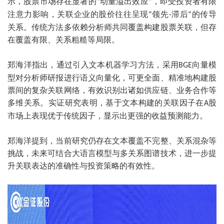
示，股票市场存在显著的
动量溢出效应
，即受投资者有限
“
”
注意力影响，关联企业的股价往往呈现
领先
滞后
的传导
“
-
”
关系。传统方法多依赖分析师共同覆盖构建股票关联，但存
在覆盖有限、关系粗糙等局限。
郑海洋指出，通过引入文本机器学习方法，采用
向量模
BGE
型对分析师研报进行语义向量化，可更全面、精准地构建股
票间的复杂关联网络，有效识别出诸如供应链、业务合作等
多维关系。实证研究表明，基于文本构建的关联因子在
股
A
市场上表现优于传统因子，显示出更强的收益预测能力。
郑海洋提到，当前研究仍存在文本覆盖不完整、关系混杂等
挑战，未来可结合大语言模型与多关系图谱技术，进一步提
升关联表达的准确性与投资策略的有效性。