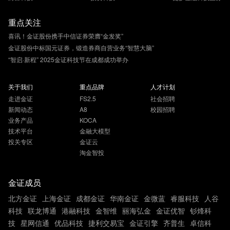
重点关注
喜讯！金证股份携手中信证券荣膺“金发奖”
金证股份中标国元证券，锻造券商自营业务“智慧大脑”
“智启·新程” 2025金证科技节在成都成功举办
关于我们
重点品牌
人才计划
走进金证
FS2.5
社会招聘
新闻动态
A8
校园招聘
业务产品
KOCA
技术平台
金融大模型
投关专区
金证云
淘金智投
金证成员
北方金证
上海金证
成都金证
华南金证
金微蓝
睿服科技
人谷
科技
联龙博通
港融科技
金智维
丽海弘金
金证优智
钐烽科
技
星网信通
优品科技
捷利交易宝
金证引擎
齐普生
卓信科