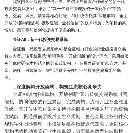
此次由金证股份与中信证券、中信证券资管合作研发的新一代
投资交易系统A8，承担了“新一代资产管理投资一体化平台”中指
令、交易、风控、清算等核心功能，A8系统依托其“深度解耦、全面
开放”的架构理念与“极致性能、全栈信创”的技术特质，为项目的高
性能、高可靠与信创化提供了坚实的助力。
金证A8：新一代投资交易系统
金证新一代投资交易系统A8是金证倾力打造的行业级投资交易
解决方案。该系统秉承"解耦重构、开放创新"的设计理念，采用微服
务与低时延技术相结合的分布式架构，打造覆盖证券资管/自营、基
金、信托、保险资管、银行理财子等多行业的投资交易系统的底
座。
1.
深度解耦开放架构，构筑生态核心竞争力
金证A8以“解耦重构、开放创新”直击传统交易系统封闭
僵化、协同低效的行业痛点，完成架构、流程、业务全维度
升级。其开放生态化架构支持异构服务灵活接入与子系统独
立赋能，贯通投前至投后全生命周期，整合全量业务组件实
现数字化闭环管理。不仅满足机构敏捷迭代需求，更以核心
架构优势推动资管行业生态重塑，筑牢机构数字化转型根