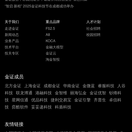
“智启·新程” 2025金证科技节在成都成功举办
关于我们
重点品牌
人才计划
走进金证
FS2.5
社会招聘
新闻动态
A8
校园招聘
业务产品
KOCA
技术平台
金融大模型
投关专区
金证云
淘金智投
金证成员
北方金证
上海金证
成都金证
华南金证
金微蓝
睿服科技
人谷
科技
联龙博通
港融科技
金智维
丽海弘金
金证优智
钐烽科
技
星网信通
优品科技
捷利交易宝
金证引擎
齐普生
卓信科
技
弈酷软件
妥妥递科技
科盾科技
友情链接