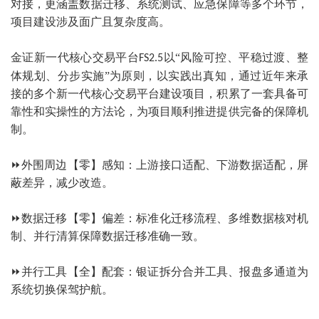
对接，更涵盖数据迁移、系统测试、应急保障等多个环节，
项目建设涉及面广且复杂度高。
金证新一代核心交易平台
以“风险可控、平稳过渡、整
FS2.5
体规划、分步实施”为原则，以实践出真知，通过近年来承
接的多个新一代核心交易平台建设项目，积累了一套具备可
靠性和实操性的方法论，为项目顺利推进提供完备的保障机
制。
⏩
外围周边【零】感知：上游接口适配、下游数据适配，屏
蔽差异，减少改造。
⏩
数据迁移【零】偏差：标准化迁移流程、多维数据核对机
制、并行清算保障数据迁移准确一致。
⏩
并行工具【全】配套：银证拆分合并工具、报盘多通道为
系统切换保驾护航。