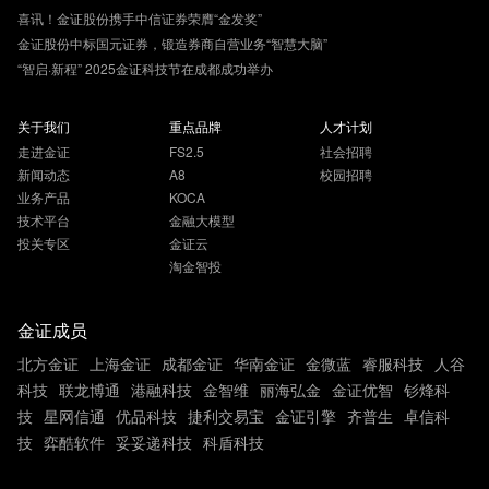
喜讯！金证股份携手中信证券荣膺“金发奖”
金证股份中标国元证券，锻造券商自营业务“智慧大脑”
“智启·新程” 2025金证科技节在成都成功举办
关于我们
重点品牌
人才计划
走进金证
FS2.5
社会招聘
新闻动态
A8
校园招聘
业务产品
KOCA
技术平台
金融大模型
投关专区
金证云
淘金智投
金证成员
北方金证
上海金证
成都金证
华南金证
金微蓝
睿服科技
人谷
科技
联龙博通
港融科技
金智维
丽海弘金
金证优智
钐烽科
技
星网信通
优品科技
捷利交易宝
金证引擎
齐普生
卓信科
技
弈酷软件
妥妥递科技
科盾科技