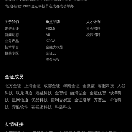
“智启·新程” 2025金证科技节在成都成功举办
关于我们
重点品牌
人才计划
走进金证
FS2.5
社会招聘
新闻动态
A8
校园招聘
业务产品
KOCA
技术平台
金融大模型
投关专区
金证云
淘金智投
金证成员
北方金证
上海金证
成都金证
华南金证
金微蓝
睿服科技
人谷
科技
联龙博通
港融科技
金智维
丽海弘金
金证优智
钐烽科
技
星网信通
优品科技
捷利交易宝
金证引擎
齐普生
卓信科
技
弈酷软件
妥妥递科技
科盾科技
友情链接