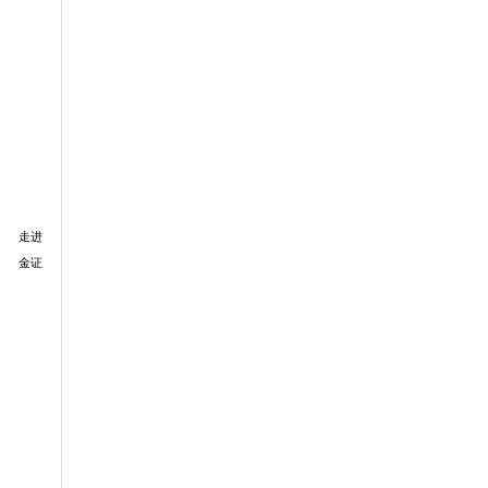
走进
金证