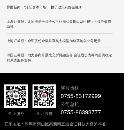
界面新闻：“活跃资本市场”一揽子政策利好金融IT
上海证券报：金证股份平台子公司丽海弘金推出LIFT银行间债券做市
系统
上海证券报：金证股份金融垂直类大模型加速落地各业务场景
中国证券报：助力券商开展北交所两融业务 金证股份为券商提供稳定
的系统服务支持
客服热线
0755-83172999
公司总机
0755-86393777
金证服务
金证股份
联系地址：深圳市南山区高新南五道金证科技大楼(8-9楼)