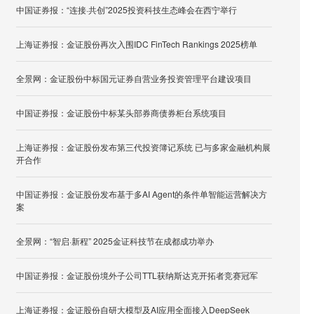
中国证券报：“连接·共创”2025投资科技生态峰会在西宁举行
上海证券报：金证股份再次入围IDC FinTech Rankings 2025榜单
全景网：金证股份中标国元证券自营业务投资管理平台建设项目
中国证券报：金证股份中标某头部券商债券柜台系统项目
上海证券报：金证股份发布第三代投资簿记系统 已与多家金融机构展
开合作
中国证券报：金证股份发布基于多AI Agent的条件单智能运营解决方
案
全景网：“智启·新程” 2025金证科技节在成都成功举办
中国证券报：金证股份境外子公司TTL获纳斯达克开拓者竞赛冠军
上海证券报：金证股份自研大模型及AI应用全面接入DeepSeek