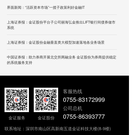
界面新闻：“活跃资本市场”一揽子政策利好金融IT
上海证券报：金证股份平台子公司丽海弘金推出LIFT银行间债券做市
系统
上海证券报：金证股份金融垂直类大模型加速落地各业务场景
中国证券报：助力券商开展北交所两融业务 金证股份为券商提供稳定
的系统服务支持
客服热线
0755-83172999
公司总机
0755-86393777
金证服务
金证股份
联系地址：深圳市南山区高新南五道金证科技大楼(8-9楼)