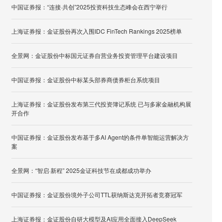
中国证券报：“连接·共创”2025投资科技生态峰会在西宁举行
上海证券报：金证股份再次入围IDC FinTech Rankings 2025榜单
全景网：金证股份中标国元证券自营业务投资管理平台建设项目
中国证券报：金证股份中标某头部券商债券柜台系统项目
上海证券报：金证股份发布第三代投资簿记系统 已与多家金融机构展
开合作
中国证券报：金证股份发布基于多AI Agent的条件单智能运营解决方
案
全景网：“智启·新程” 2025金证科技节在成都成功举办
中国证券报：金证股份境外子公司TTL获纳斯达克开拓者竞赛冠军
上海证券报：金证股份自研大模型及AI应用全面接入DeepSeek