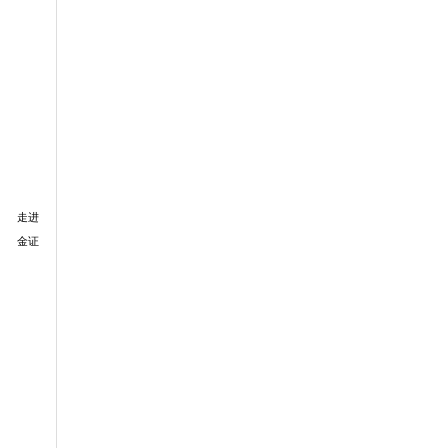
走进
金证