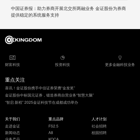
中国证券报：助力券商开展北交所两融业务 金证股份为券商
提供稳定的系统服务支持
财富科技
投资科技
更多金融科技业务
重点关注
喜讯！金证股份携手中信证券荣膺“金发奖”
金证股份中标国元证券，锻造券商自营业务“智慧大脑”
“智启·新程” 2025金证科技节在成都成功举办
关于我们
重点品牌
人才计划
走进金证
FS2.5
社会招聘
新闻动态
A8
校园招聘
业务产品
KOCA