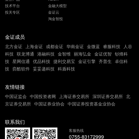
技术平台
金融大模型
投关专区
金证云
淘金智投
金证成员
北方金证
上海金证
成都金证
华南金证
金微蓝
睿服科技
人谷
科技
联龙博通
港融科技
金智维
丽海弘金
金证优智
钐烽科
技
星网信通
优品科技
捷利交易宝
金证引擎
齐普生
卓信科
技
弈酷软件
妥妥递科技
科盾科技
友情链接
中国证监会
中国投资者网
上海证券交易所
深圳证券交易所
北
京证券交易所
中国证券业协会
中国证券投资基金业协会
联系我们
客服热线
0755-83172999