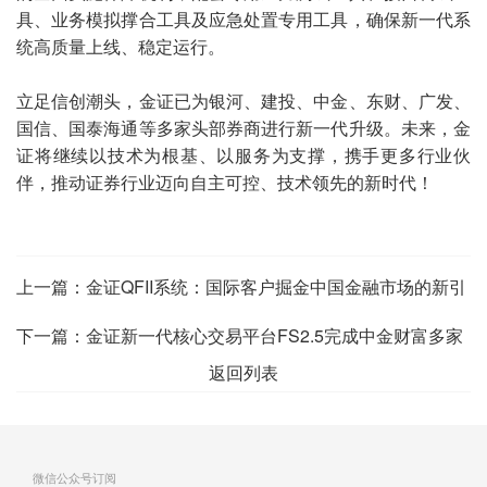
具、业务模拟撑合工具及应急处置专用工具，确保新一代系
统高质量上线、稳定运行。
立足信创潮头，金证已为银河、建投、中金、东财、广发、
国信、国泰海通等多家头部券商进行新一代升级。未来，金
证将继续以技术为根基、以服务为支撑，携手更多行业伙
伴，推动证券行业迈向自主可控、技术领先的新时代！
上一篇：
金证QFII系统：国际客户掘金中国金融市场的新引
擎
下一篇：
金证新一代核心交易平台FS2.5完成中金财富多家
返回列表
营业部平稳切换
微信公众号订阅